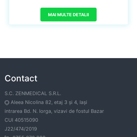
MAI MULTE DETALII
Contact
S.C. ZENMEDICAL S.R.L.
Aleea Nicolina 82, etaj 3 și 4, Iași
intrarea Bd. N. Iorga, vizavi de fostul Bazar
CUI 40515090
J22/474/2019