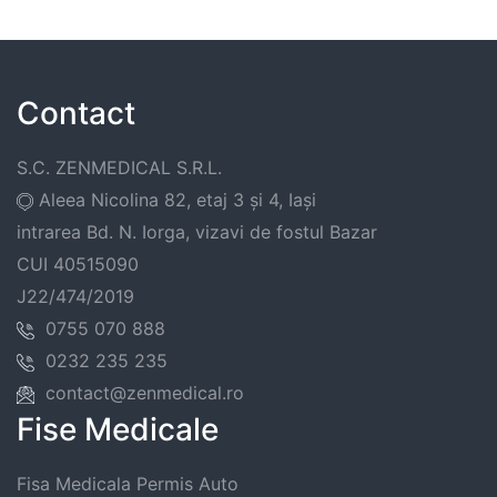
Contact
S.C. ZENMEDICAL S.R.L.
Aleea Nicolina 82, etaj 3 și 4, Iași
intrarea Bd. N. Iorga, vizavi de fostul Bazar
CUI 40515090
J22/474/2019
0755 070 888
0232 235 235
contact@zenmedical.ro
Fise Medicale
Fisa Medicala Permis Auto